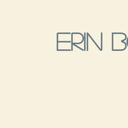
Erin
B